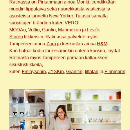
Ratinassa on Pirkanmaan ainoa
Monki
, trendikkään
muodin lippulaiva sekä nuorekkaista vaatteista ja
asusteista tunnettu
New Yorker.
Tutustu samalla
suosittujen brändien kuten
VERO
MODAn
,
Voltin
,
Gantin
,
Marimekon
ja
Levi`s
Storen
liikkeisiin. Ratinassa palvelee myös
Tampereen ainoa
Zara
ja keskustan ainoa
H&M
.
Kun haluat kodin tai kesämökin uuteen kuosiin, löydät
Ratinasta myös Tampereen parhaan kattauksen
sisustusliikkeitä,
kuten
Finlaysonin
,
JYSKin
,
Granitin
,
Iittalan
ja
Finnmarin
.