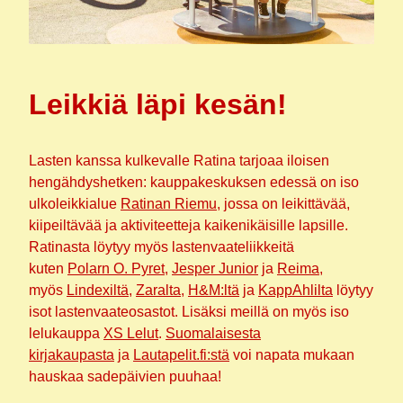
Leikkiä läpi kesän!
Lasten kanssa kulkevalle Ratina tarjoaa iloisen
hengähdyshetken: kauppakeskuksen edessä on iso
ulkoleikkialue
Ratinan Riemu
, jossa on leikittävää,
kiipeiltävää ja aktiviteetteja kaikenikäisille lapsille.
Ratinasta löytyy myös lastenvaateliikkeitä
kuten
Polarn O. Pyret
,
Jesper Junior
ja
Reima
,
myös
Lindexiltä
,
Zaralta
,
H&M:ltä
ja
KappAhlilta
löytyy
isot lastenvaateosastot. Lisäksi meillä on myös iso
lelukauppa
XS Lelut
.
Suomalaisesta
kirjakaupasta
ja
Lautapelit.fi:stä
voi napata mukaan
hauskaa sadepäivien puuhaa!