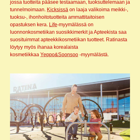
jossa tuotteita pääsee testaamaan, tuoksuttelemaan ja
tunnelmoimaan.
Kicksissä
on laaja valikoima meikki-,
tuoksu-, ihonhoitotuotteita ammattitaitoisen
opastuksen kera.
Life
-myymälässä on
luonnonkosmetiikan suosikkimerkit ja Apteekista saa
suosituimmat apteekkikosmetiikan tuotteet. Ratinasta
löytyy myös ihanaa korealaista
kosmetiikkaa
Yeppo&Soonsoo
-myymälästä.