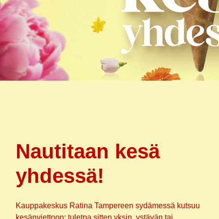
Nautitaan kesä
yhdessä!
Kauppakeskus Ratina Tampereen sydämessä kutsuu
kesänviettoon: tuletpa sitten yksin, ystävän tai