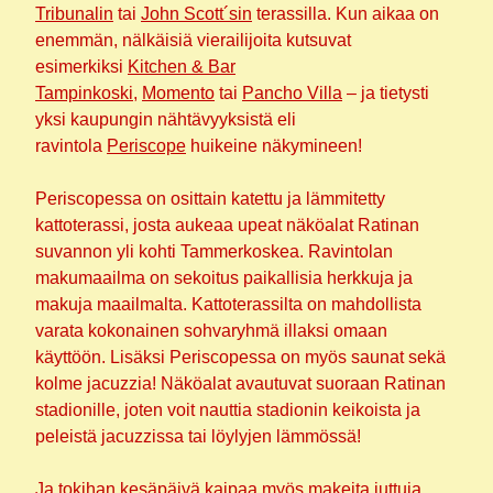
Tribunalin
tai
John Scott´sin
terassilla. Kun aikaa on
enemmän, nälkäisiä vierailijoita kutsuvat
esimerkiksi
Kitchen & Bar
Tampinkoski
,
Momento
tai
Pancho Villa
– ja tietysti
yksi kaupungin nähtävyyksistä eli
ravintola
Periscope
huikeine näkymineen!
Periscopessa on osittain katettu ja lämmitetty
kattoterassi, josta aukeaa upeat näköalat Ratinan
suvannon yli kohti Tammerkoskea. Ravintolan
makumaailma on sekoitus paikallisia herkkuja ja
makuja maailmalta. Kattoterassilta on mahdollista
varata kokonainen sohvaryhmä illaksi omaan
käyttöön. Lisäksi Periscopessa on myös saunat sekä
kolme jacuzzia! Näköalat avautuvat suoraan Ratinan
stadionille, joten voit nauttia stadionin keikoista ja
peleistä jacuzzissa tai löylyjen lämmössä!
Ja tokihan kesäpäivä kaipaa myös makeita juttuja.